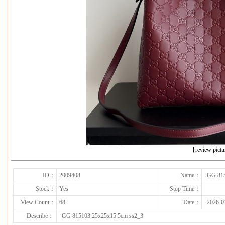
下一张
【review pict
ID：
2009408
Name：
GG 815
Stock：
Yes
Stop Time：
View Count：
68
Date：
2026-0
Describe：
GG 815103 25x25x15 5cm ss2_3