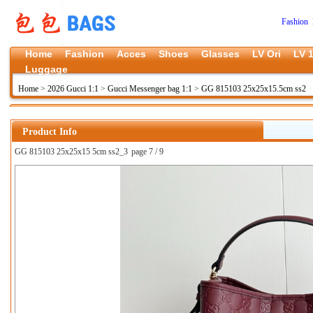
Fashion 
Home
Fashion
Acces
Shoes
Glasses
LV Ori
LV 1
Luggage
Home
>
2026 Gucci 1:1
>
Gucci Messenger bag 1:1
>
GG 815103 25x25x15.5cm ss2
Product Info
GG 815103 25x25x15 5cm ss2_3
page 7 / 9
上一张