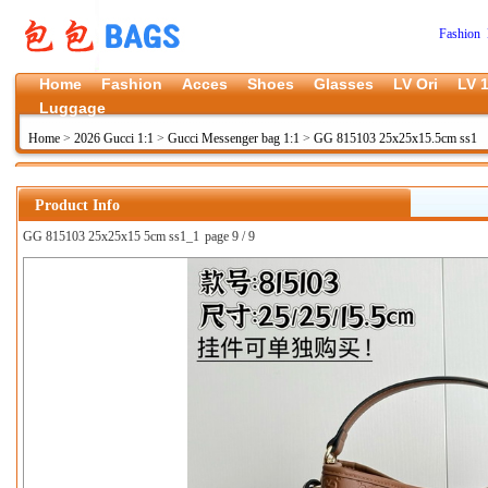
Fashion 
Home
Fashion
Acces
Shoes
Glasses
LV Ori
LV 1
Luggage
Home
>
2026 Gucci 1:1
>
Gucci Messenger bag 1:1
>
GG 815103 25x25x15.5cm ss1
Product Info
GG 815103 25x25x15 5cm ss1_1
page 9 / 9
上一张