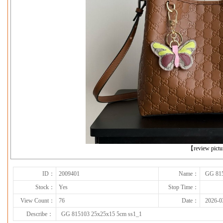
下一张
【review pict
ID：
2009401
Name：
GG 815
Stock：
Yes
Stop Time：
View Count：
76
Date：
2026-0
Describe：
GG 815103 25x25x15 5cm ss1_1