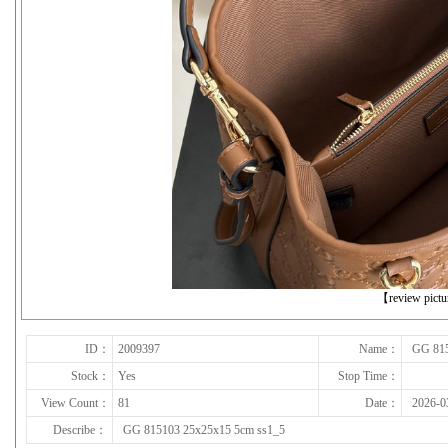
下一张
【review pict
ID：
2009397
Name：
GG 815
Stock：
Yes
Stop Time：
View Count：
81
Date：
2026-0
Describe：
GG 815103 25x25x15 5cm ss1_5