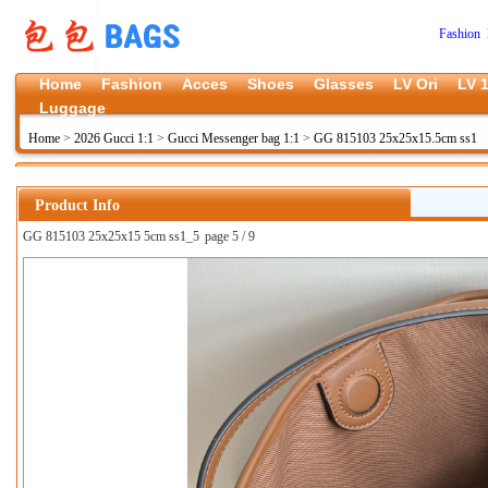
Fashion 
Home
Fashion
Acces
Shoes
Glasses
LV Ori
LV 1
Luggage
Home
>
2026 Gucci 1:1
>
Gucci Messenger bag 1:1
>
GG 815103 25x25x15.5cm ss1
Product Info
GG 815103 25x25x15 5cm ss1_5
page 5 / 9
上一张