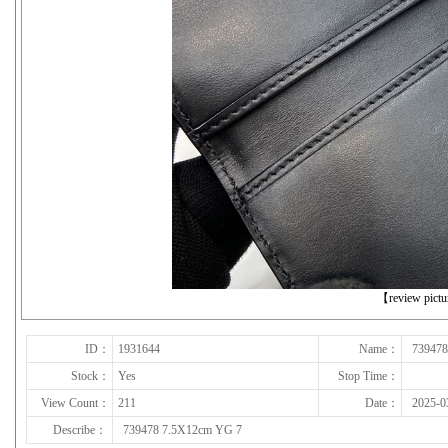
下一张
【review pict
ID：
1931644
Name：
739478
Stock：
Yes
Stop Time：
View Count：
211
Date：
2025-0
Describe：
739478 7.5X12cm YG 7