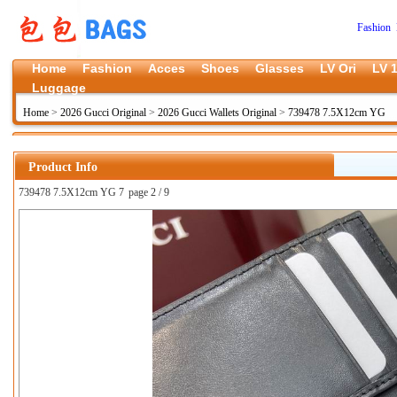
Fashion 
Home
Fashion
Acces
Shoes
Glasses
LV Ori
LV 1
Luggage
Home
>
2026 Gucci Original
>
2026 Gucci Wallets Original
>
739478 7.5X12cm YG
Product Info
739478 7.5X12cm YG 7
page 2 / 9
上一张