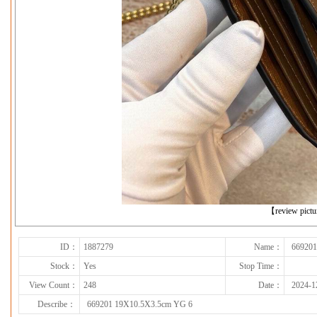
下一张
【review pict
ID：
1887279
Name：
669201
Stock：
Yes
Stop Time：
View Count：
248
Date：
2024-1
Describe：
669201 19X10.5X3.5cm YG 6