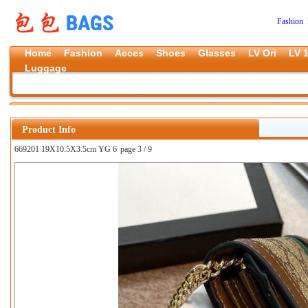
Fashion 
Home
Fashion
Acces
Shoes
Glasses
LV Ori
LV 1
Luggage
Product Info
669201 19X10.5X3.5cm YG 6
page 3 / 9
上一张