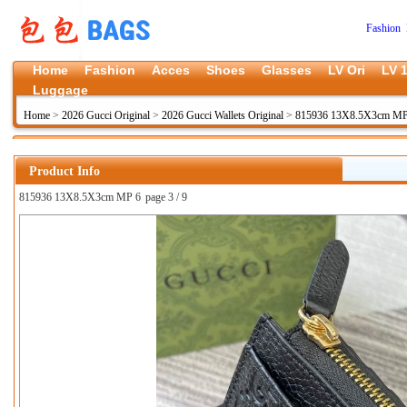
Fashion 
Home
Fashion
Acces
Shoes
Glasses
LV Ori
LV 1
Luggage
Home
>
2026 Gucci Original
>
2026 Gucci Wallets Original
>
815936 13X8.5X3cm M
Product Info
815936 13X8.5X3cm MP 6
page 3 / 9
上一张