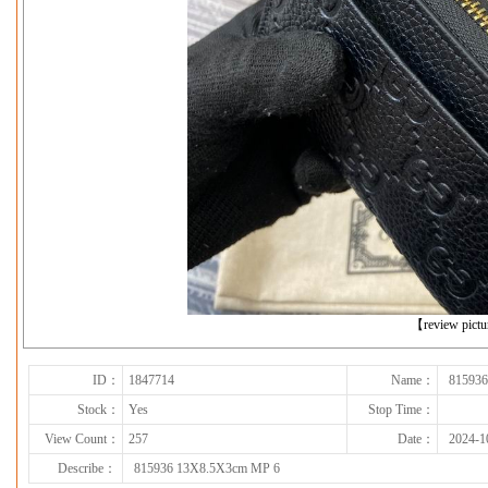
下一张
【review pict
ID：
1847714
Name：
81593
Stock：
Yes
Stop Time：
View Count：
257
Date：
2024-1
Describe：
815936 13X8.5X3cm MP 6