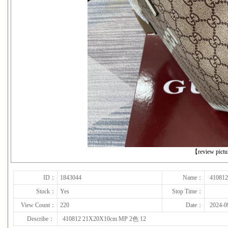
下一张
【review pict
ID：
1843044
Name：
41081
Stock：
Yes
Stop Time：
View Count：
220
Date：
2024-0
Describe：
410812 21X20X10cm MP 2色 12