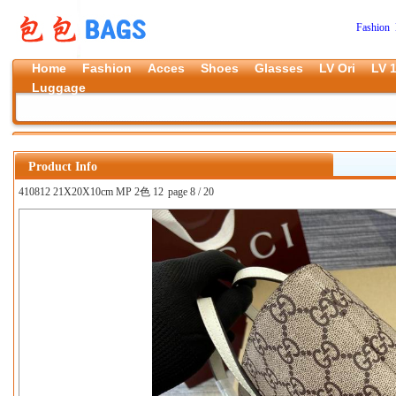
Fashion 
Home
Fashion
Acces
Shoes
Glasses
LV Ori
LV 1
Luggage
Product Info
410812 21X20X10cm MP 2色 12
page 8 / 20
上一张