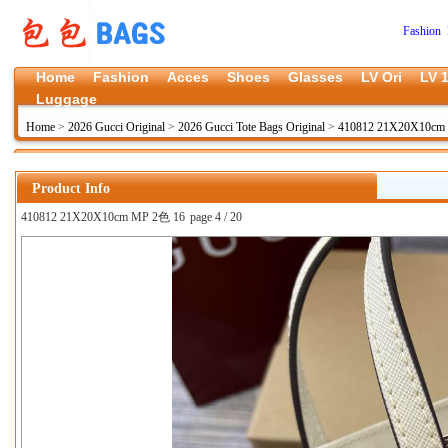
Fashion 
Home
Fashion
Acces
Shoes
Glasses
LV Ori
LV 1
Luggage
Home
>
2026 Gucci Original
>
2026 Gucci Tote Bags Original
>
410812 21X20X10cm 
Product Info
410812 21X20X10cm MP 2色 16
page 4 / 20
上一张