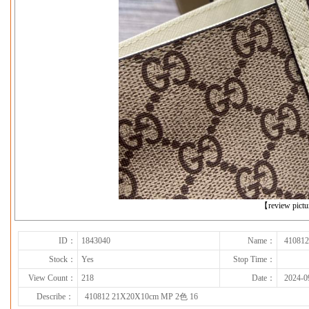
下一张
【review pict
ID：
1843040
Name：
41081
Stock：
Yes
Stop Time：
View Count：
218
Date：
2024-0
Describe：
410812 21X20X10cm MP 2色 16