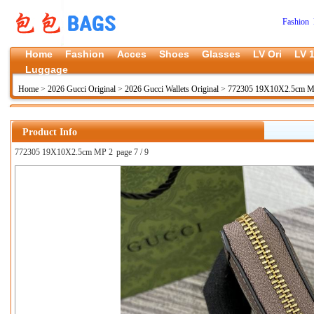
Fashion 
Home
Fashion
Acces
Shoes
Glasses
LV Ori
LV 1
Luggage
Home
>
2026 Gucci Original
>
2026 Gucci Wallets Original
>
772305 19X10X2.5cm 
Product Info
772305 19X10X2.5cm MP 2
page 7 / 9
上一张