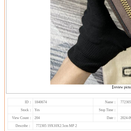
下一张
【review pict
ID：
1840674
Name：
77230
Stock：
Yes
Stop Time：
View Count：
204
Date：
2024-0
Describe：
772305 19X10X2.5cm MP 2