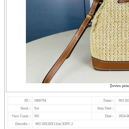
下一张
【review pict
ID：
1809794
Name：
903 2
Stock：
Yes
Stop Time：
View Count：
365
Date：
2024-0
Describe：
903 20X20X13cm XMY 2