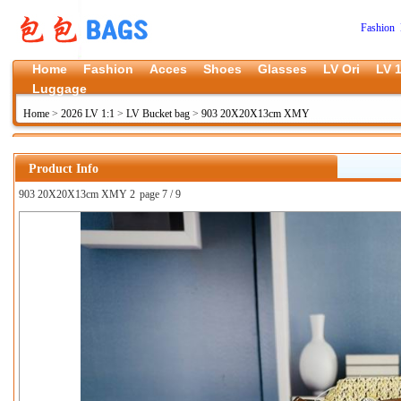
Fashion 
Home
Fashion
Acces
Shoes
Glasses
LV Ori
LV 1
Luggage
Home
>
2026 LV 1:1
>
LV Bucket bag
>
903 20X20X13cm XMY
Product Info
903 20X20X13cm XMY 2
page 7 / 9
上一张