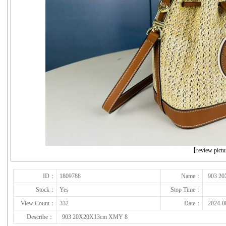
下一张
【review pict
ID：
1809788
Name：
903 2
Stock：
Yes
Stop Time：
View Count：
332
Date：
2024-0
Describe：
903 20X20X13cm XMY 8