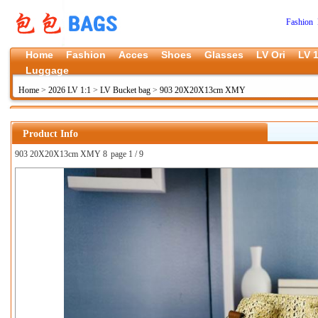
Fashion 
Home
Fashion
Acces
Shoes
Glasses
LV Ori
LV 1
Luggage
Home
>
2026 LV 1:1
>
LV Bucket bag
>
903 20X20X13cm XMY
Product Info
903 20X20X13cm XMY 8
page 1 / 9
上一张