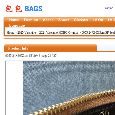
Fashion 
Home
Fashion
Acces
Shoes
Glasses
LV Ori
LV 1
Luggage
Home
>
2025 Valentino
>
2024 Valentino HOBO Original
>
9055 24X30X3cm SF 3col
Product Info
9055 24X30X3cm SF 3色 3
page 24 / 27
上一张