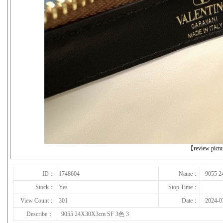
下一张
【review pict
ID：
1748604
Name：
9055 
Stock：
Yes
Stop Time：
View Count：
301
Date：
2024-0
Describe：
9055 24X30X3cm SF 3色 3