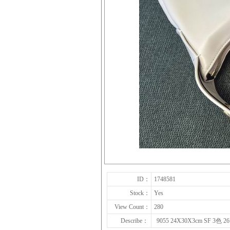
ID：
1748581
Stock：
Yes
View Count：
280
Describe：
9055 24X30X3cm SF 3色 26