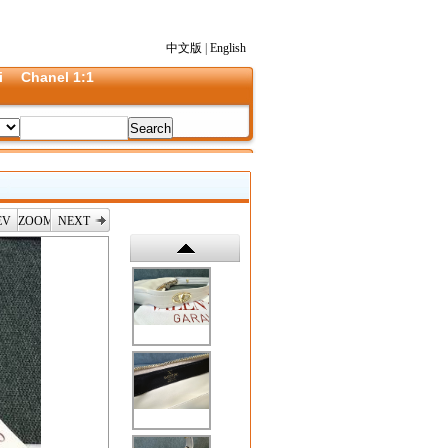
中文版
|
English
i
Chanel 1:1
EV
ZOOM
NEXT