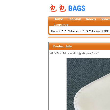
Home
Fashion
Acces
Shoe
Luggage
Home
>
2025 Valentino
>
2024 Valentino HOBO 
Product Info
9055 24X30X3cm SF 3色 26
page 1 / 27