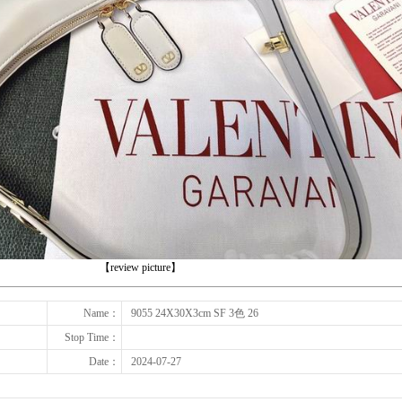
下一张
【review picture】
Name：
9055 24X30X3cm SF 3色 26
Stop Time：
Date：
2024-07-27