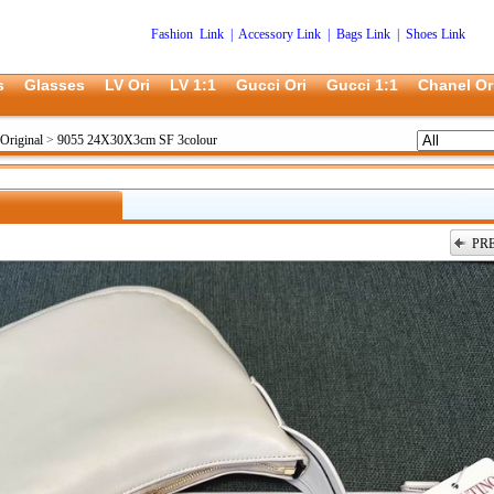
Fashion Link
|
Accessory Link
|
Bags Link
|
Shoes Link
s
Glasses
LV Ori
LV 1:1
Gucci Ori
Gucci 1:1
Chanel Or
Original
>
9055 24X30X3cm SF 3colour
PR
上一张