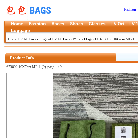
Fashion 
Home
Fashion
Acces
Shoes
Glasses
LV Ori
LV 1
Luggage
Home
>
2026 Gucci Original
>
2026 Gucci Wallets Original
>
673002 10X7cm MP-1
Product Info
673002 10X7cm MP-1 (9)
page 1 / 9
上一张