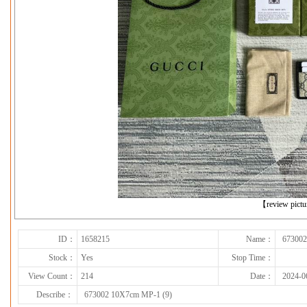
下一张
【review pict
ID：
1658215
Name：
673002
Stock：
Yes
Stop Time：
View Count：
214
Date：
2024-0
Describe：
673002 10X7cm MP-1 (9)