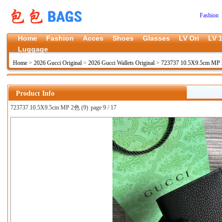
Fashion 
Home
Fashion
Acces
Shoes
Glasses
LV Ori
LV 1
Luggage
Home
>
2026 Gucci Original
>
2026 Gucci Wallets Original
>
723737 10.5X9.5cm MP 
Product Info
723737 10.5X9.5cm MP 2色 (9)
page 9 / 17
上一张