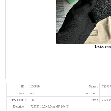
【review pict
下一张
ID：
1655839
Name：
723737
Stock：
Yes
Stop Time：
View Count：
198
Date：
2024-0
Describe：
723737 10.5X9.5cm MP 2色 (9)