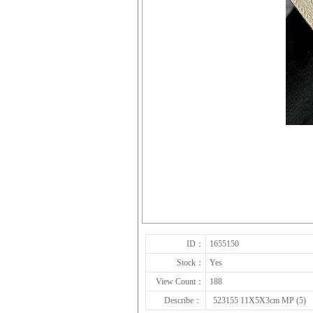
ID：
1655150
Stock：
Yes
View Count：
188
Describe：
523155 11X5X3cm MP (5)