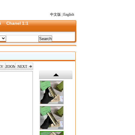
中文版
|
English
i
Chanel 1:1
EV
ZOOM
NEXT