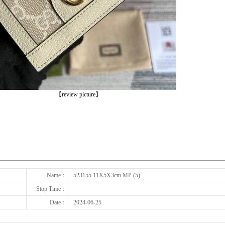
【review picture】
下一张
Name：
523155 11X5X3cm MP (5)
Stop Time：
Date：
2024-06-25