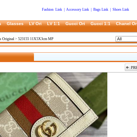
Fashion Link
|
Accessory Link
|
Bags Link
|
Shoes Link
s
Glasses
LV Ori
LV 1:1
Gucci Ori
Gucci 1:1
Chanel Or
s Original
>
523155 11X5X3cm MP
PR
上一张