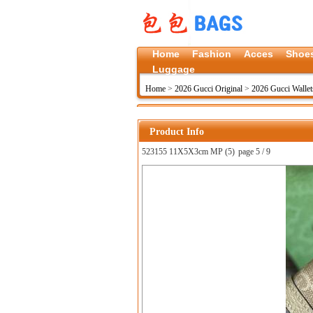
Home
Fashion
Acces
Shoe
Luggage
Home
>
2026 Gucci Original
>
2026 Gucci Wallet
Product Info
523155 11X5X3cm MP (5)
page 5 / 9