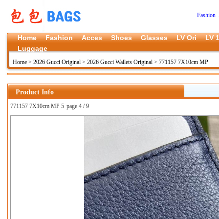
Fashion 
Home
Fashion
Acces
Shoes
Glasses
LV Ori
LV 1
Luggage
Home
>
2026 Gucci Original
>
2026 Gucci Wallets Original
>
771157 7X10cm MP
Product Info
771157 7X10cm MP 5
page 4 / 9
上一张