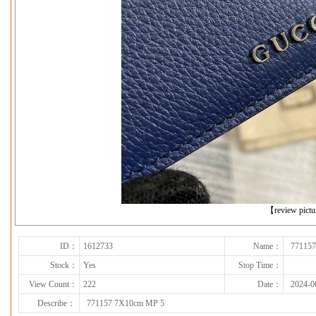
下一张
【review pict
ID：
1612733
Name：
77115
Stock：
Yes
Stop Time：
View Count：
222
Date：
2024-0
Describe：
771157 7X10cm MP 5