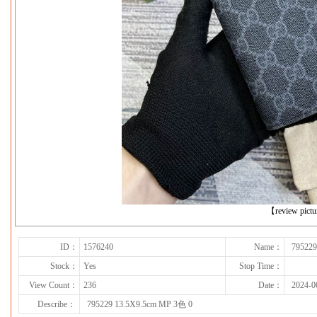
下一张
【review pict
ID：
1576240
Name：
795229
Stock：
Yes
Stop Time：
View Count：
236
Date：
2024-0
Describe：
795229 13.5X9.5cm MP 3色 0