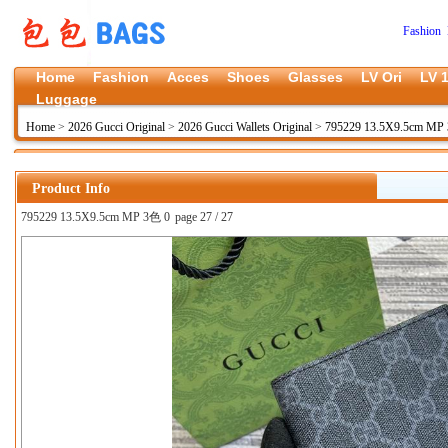
Fashion 
Home
Fashion
Acces
Shoes
Glasses
LV Ori
LV 1
Luggage
Home
>
2026 Gucci Original
>
2026 Gucci Wallets Original
>
795229 13.5X9.5cm MP 
Product Info
795229 13.5X9.5cm MP 3色 0
page 27 / 27
上一张