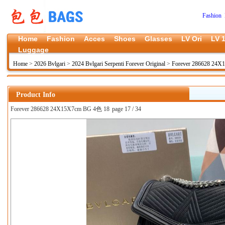
Fashion 
Home
Fashion
Acces
Shoes
Glasses
LV Ori
LV 1
Luggage
Home
>
2026 Bvlgari
>
2024 Bvlgari Serpenti Forever Original
>
Forever 286628 24X
Product Info
Forever 286628 24X15X7cm BG 4色 18
page 17 / 34
上一张