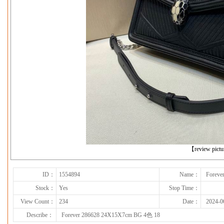
下一张
【review pict
ID：
1554894
Name：
Foreve
Stock：
Yes
Stop Time：
View Count：
234
Date：
2024-0
Describe：
Forever 286628 24X15X7cm BG 4色 18