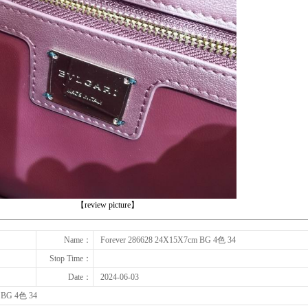
下一张
【review picture】
Name：
Forever 286628 24X15X7cm BG 4色 34
Stop Time：
Date：
2024-06-03
m BG 4色 34