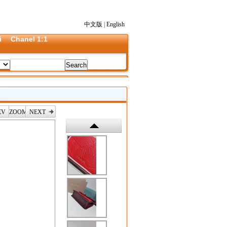
中文版
|
English
i
Chanel 1:1
EV
ZOOM
NEXT