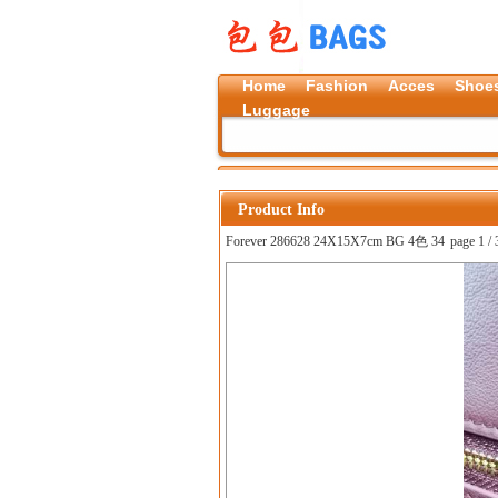
Home
Fashion
Acces
Shoe
Luggage
Product Info
Forever 286628 24X15X7cm BG 4色 34
page 1 / 