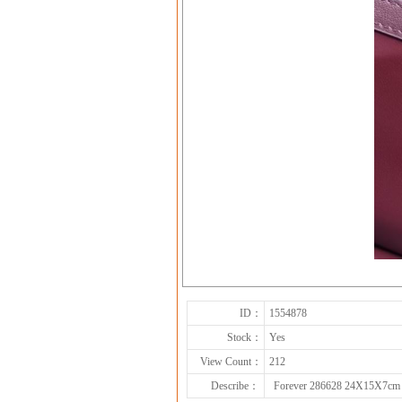
ID：
1554878
Stock：
Yes
View Count：
212
Describe：
Forever 286628 24X15X7c