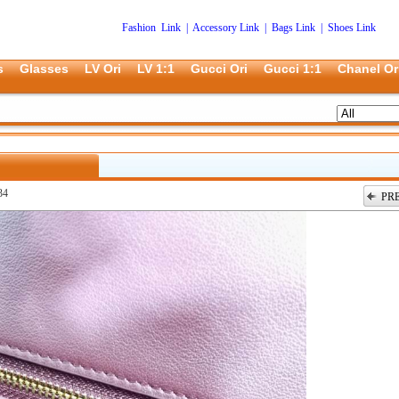
Fashion Link
|
Accessory Link
|
Bags Link
|
Shoes Link
s
Glasses
LV Ori
LV 1:1
Gucci Ori
Gucci 1:1
Chanel Or
34
PR
上一张