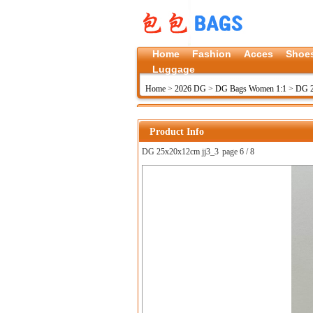
Home
Fashion
Acces
Shoe
Luggage
Home
>
2026 DG
>
DG Bags Women 1:1
>
DG 2
Product Info
DG 25x20x12cm jj3_3
page 6 / 8