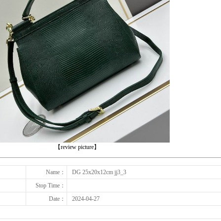
下一张
【review picture】
Name：
DG 25x20x12cm jj3_3
Stop Time：
Date：
2024-04-27