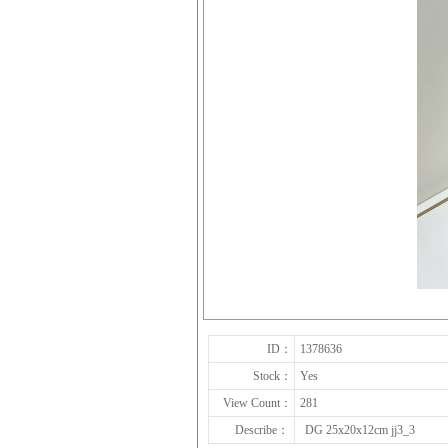
ID：
1378636
Stock：
Yes
View Count：
281
Describe：
DG 25x20x12cm jj3_3