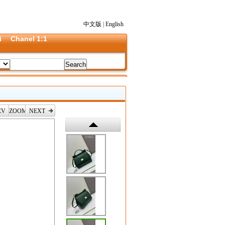
中文版
|
English
i
Chanel 1:1
EV
ZOOM
NEXT