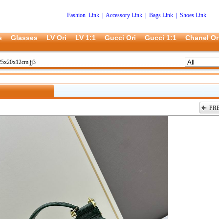
Fashion Link
|
Accessory Link
|
Bags Link
|
Shoes Link
s
Glasses
LV Ori
LV 1:1
Gucci Ori
Gucci 1:1
Chanel Or
5x20x12cm jj3
PR
上一张