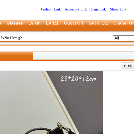
Fashion Link
|
Accessory Link
|
Bags Link
|
Shoes Link
s
Glasses
LV Ori
LV 1:1
Gucci Ori
Gucci 1:1
Chanel Or
5x20x12cm jj2
PR
上一张