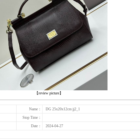
下一张
【review picture】
Name：
DG 25x20x12cm jj2_1
Stop Time：
Date：
2024-04-27