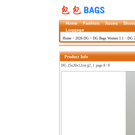
Home
Fashion
Acces
Shoe
Luggage
Home
>
2026 DG
>
DG Bags Women 1:1
>
DG 2
Product Info
DG 25x20x12cm jj2_1
page 8 / 8