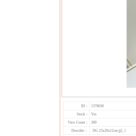
ID：
1378630
Stock：
Yes
View Count：
309
Describe：
DG 25x20x12cm jj2_1