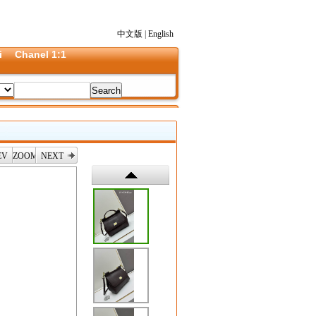
中文版
|
English
i
Chanel 1:1
EV
ZOOM
NEXT