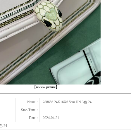
下一张
【review picture】
Name：
288656 24X16X6.5cm DN 3色 24
Stop Time：
Date：
2024-04-21
色 24