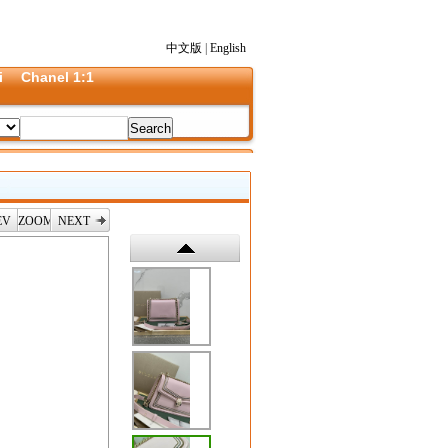
中文版
|
English
i
Chanel 1:1
EV
ZOOM
NEXT