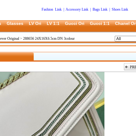
Fashion Link
|
Accessory Link
|
Bags Link
|
Shoes Link
s
Glasses
LV Ori
LV 1:1
Gucci Ori
Gucci 1:1
Chanel Or
ever Original
>
288656 24X16X6.5cm DN 3colour
PR
上一张