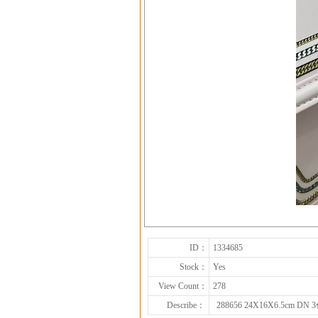
ID：
1334685
Stock：
Yes
View Count：
278
Describe：
288656 24X16X6.5cm DN 3