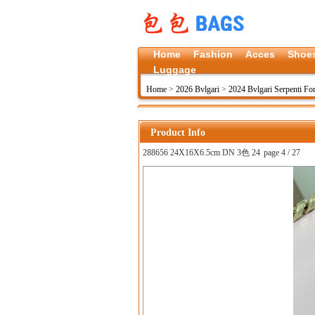
Home
Fashion
Acces
Shoe
Luggage
Home
>
2026 Bvlgari
>
2024 Bvlgari Serpenti For
Product Info
288656 24X16X6.5cm DN 3色 24
page 4 / 27