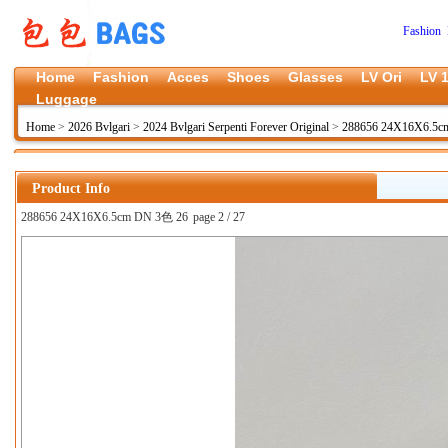
Fashion 
Home
Fashion
Acces
Shoes
Glasses
LV Ori
LV 1
Luggage
Home
>
2026 Bvlgari
>
2024 Bvlgari Serpenti Forever Original
>
288656 24X16X6.5cm
Product Info
288656 24X16X6.5cm DN 3色 26
page 2 / 27
上一张