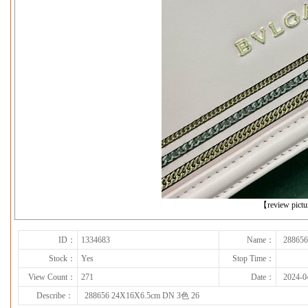
下一张
【review pict
ID：
1334683
Name：
28865
Stock：
Yes
Stop Time：
View Count：
271
Date：
2024-0
Describe：
288656 24X16X6.5cm DN 3色 26