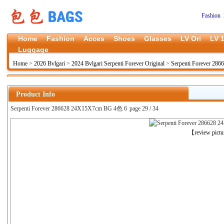
Fashion 
Home
Fashion
Acces
Shoes
Glasses
LV Ori
LV 1
Luggage
Home
>
2026 Bvlgari
>
2024 Bvlgari Serpenti Forever Original
>
Serpenti Forever 28
Product Info
Serpenti Forever 286628 24X15X7cm BG 4色 6
page 29 / 34
上一张
【review pict