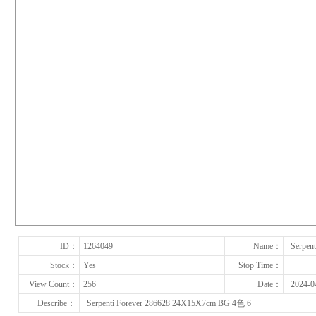
下一张
ID：
1264049
Name：
Serpen
Stock：
Yes
Stop Time：
View Count：
256
Date：
2024-0
Describe：
Serpenti Forever 286628 24X15X7cm BG 4色 6