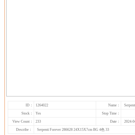
下一张
ID：
1264022
Name：
Serpen
Stock：
Yes
Stop Time：
View Count：
233
Date：
2024-0
Describe：
Serpenti Forever 286628 24X15X7cm BG 4色 33