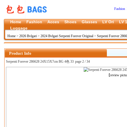
Fashion 
Home
Fashion
Acces
Shoes
Glasses
LV Ori
LV 1
Luggage
Home
>
2026 Bvlgari
>
2024 Bvlgari Serpenti Forever Original
>
Serpenti Forever 28
Product Info
Serpenti Forever 286628 24X15X7cm BG 4色 33
page 2 / 34
上一张
【review pict