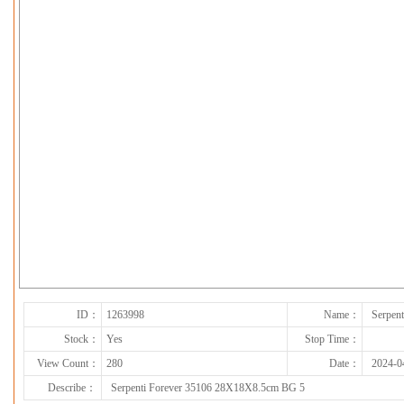
下一张
ID：
1263998
Name：
Serpen
Stock：
Yes
Stop Time：
View Count：
280
Date：
2024-0
Describe：
Serpenti Forever 35106 28X18X8.5cm BG 5