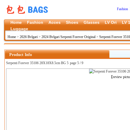
Fashion 
Home
Fashion
Acces
Shoes
Glasses
LV Ori
LV 1
Luggage
Home
>
2026 Bvlgari
>
2024 Bvlgari Serpenti Forever Original
>
Serpenti Forever 35
Product Info
Serpenti Forever 35106 28X18X8.5cm BG 5
page 5 / 9
上一张
【review pict