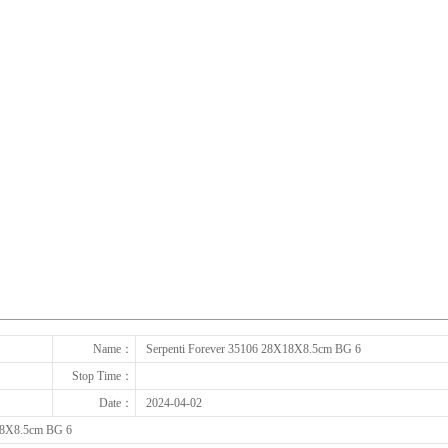
下一张
Name：
Serpenti Forever 35106 28X18X8.5cm BG 6
Stop Time：
Date：
2024-04-02
X18X8.5cm BG 6