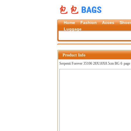
Home
Fashion
Acces
Shoe
Luggage
Product Info
Serpenti Forever 35106 28X18X8.5cm BG 6
page 