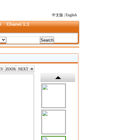
中文版
|
English
i
Chanel 1:1
EV
ZOOM
NEXT