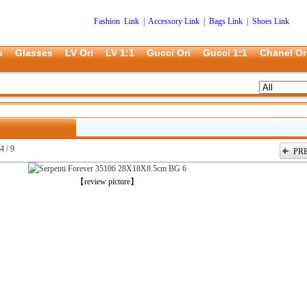
Fashion Link
|
Accessory Link
|
Bags Link
|
Shoes Link
s
Glasses
LV Ori
LV 1:1
Gucci Ori
Gucci 1:1
Chanel Or
4 / 9
PR
上一张
【review picture】