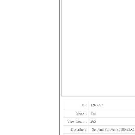
ID：
1263997
Stock：
Yes
View Count：
265
Describe：
Serpenti Forever 35106 28