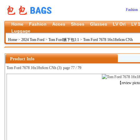
Fashion 
Home
Fashion
Acces
Shoes
Glasses
LV Ori
LV 1
Luggage
Home
>
2024 Tom Ford
>
Tom Ford腋下包1:1
>
Tom Ford 7678 16x18x6cm CNh
Product Info
Tom Ford 7678 16x18x6cm CNh (3)
page 77 / 79
上一张
【review pict