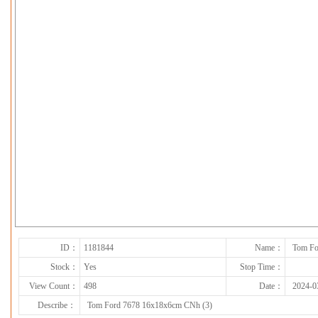
下一张
ID：
1181844
Name：
Tom Fo
Stock：
Yes
Stop Time：
View Count：
498
Date：
2024-0
Describe：
Tom Ford 7678 16x18x6cm CNh (3)