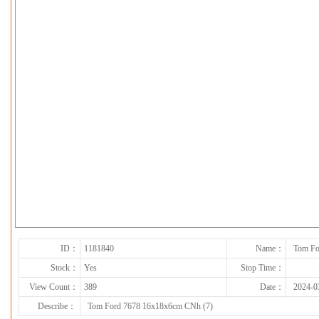
下一张
ID：
1181840
Name：
Tom Fo
Stock：
Yes
Stop Time：
View Count：
389
Date：
2024-0
Describe：
Tom Ford 7678 16x18x6cm CNh (7)