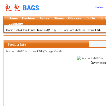
Fashion 
Home
Fashion
Acces
Shoes
Glasses
LV Ori
LV 1
Luggage
Home
>
2024 Tom Ford
>
Tom Ford腋下包1:1
>
Tom Ford 7678 16x18x6cm CNh
Product Info
Tom Ford 7678 16x18x6cm CNh (7)
page 73 / 79
上一张
【review pict