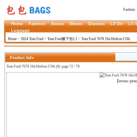
Fashion 
Home
Fashion
Acces
Shoes
Glasses
LV Ori
LV 1
Luggage
Home
>
2024 Tom Ford
>
Tom Ford腋下包1:1
>
Tom Ford 7678 16x18x6cm CNh
Product Info
Tom Ford 7678 16x18x6cm CNh (8)
page 72 / 79
上一张
【review pict