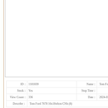
下一张
ID：
1181839
Name：
Tom Fo
Stock：
Yes
Stop Time：
View Count：
336
Date：
2024-0
Describe：
Tom Ford 7678 16x18x6cm CNh (8)