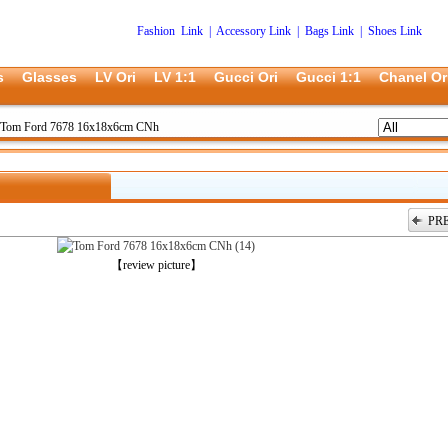
Fashion Link
|
Accessory Link
|
Bags Link
|
Shoes Link
s
Glasses
LV Ori
LV 1:1
Gucci Ori
Gucci 1:1
Chanel Or
Tom Ford 7678 16x18x6cm CNh
PR
上一张
【review picture】