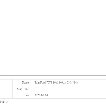
下一张
Name：
Tom Ford 7678 16x18x6cm CNh (14)
Stop Time：
Date：
2024-03-14
Nh (14)