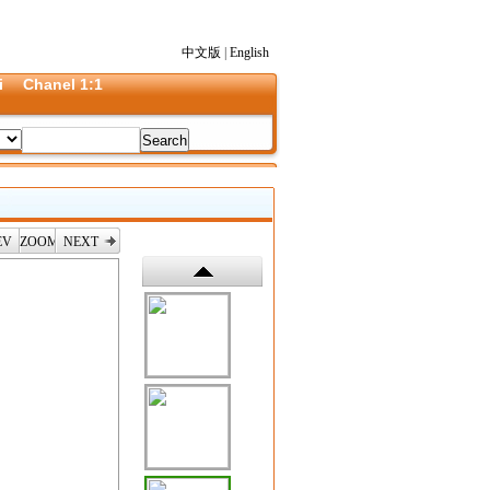
中文版
|
English
i
Chanel 1:1
EV
ZOOM
NEXT