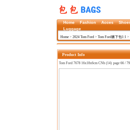
Home
Fashion
Acces
Shoe
Luggage
Home
>
2024 Tom Ford
>
Tom Ford腋下包1:1
>
Product Info
Tom Ford 7678 16x18x6cm CNh (14)
page 66 / 79