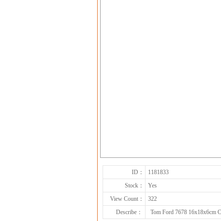
ID：
1181833
Stock：
Yes
View Count：
322
Describe：
Tom Ford 7678 16x18x6cm C