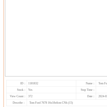
下一张
ID：
1181832
Name：
Tom Fo
Stock：
Yes
Stop Time：
View Count：
372
Date：
2024-0
Describe：
Tom Ford 7678 16x18x6cm CNh (15)