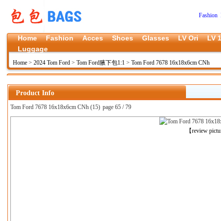
Fashion 
Home
Fashion
Acces
Shoes
Glasses
LV Ori
LV 1
Luggage
Home
>
2024 Tom Ford
>
Tom Ford腋下包1:1
>
Tom Ford 7678 16x18x6cm CNh
Product Info
Tom Ford 7678 16x18x6cm CNh (15)
page 65 / 79
上一张
【review pict