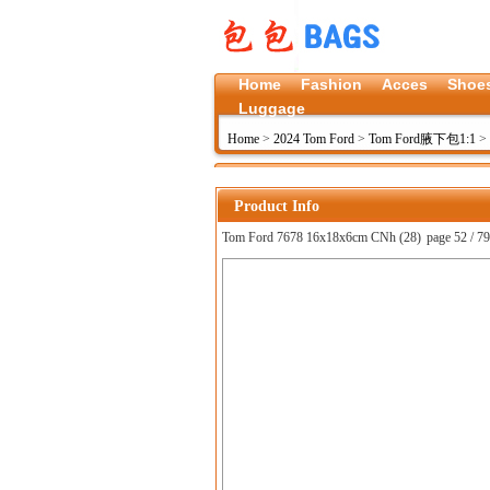
Home
Fashion
Acces
Shoe
Luggage
Home
>
2024 Tom Ford
>
Tom Ford腋下包1:1
>
Product Info
Tom Ford 7678 16x18x6cm CNh (28)
page 52 / 79