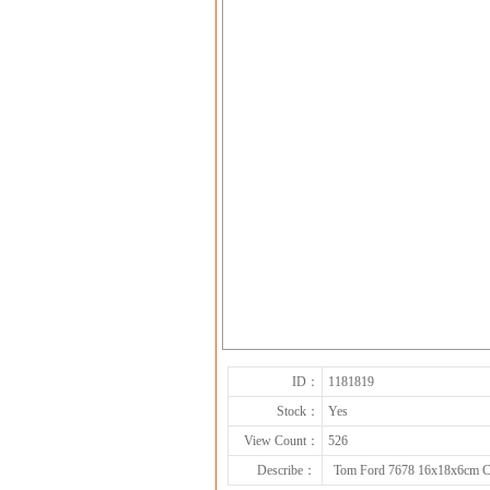
ID：
1181819
Stock：
Yes
View Count：
526
Describe：
Tom Ford 7678 16x18x6cm C