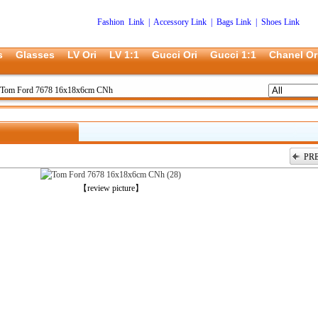
Fashion Link
|
Accessory Link
|
Bags Link
|
Shoes Link
s
Glasses
LV Ori
LV 1:1
Gucci Ori
Gucci 1:1
Chanel Or
Tom Ford 7678 16x18x6cm CNh
PR
上一张
【review picture】