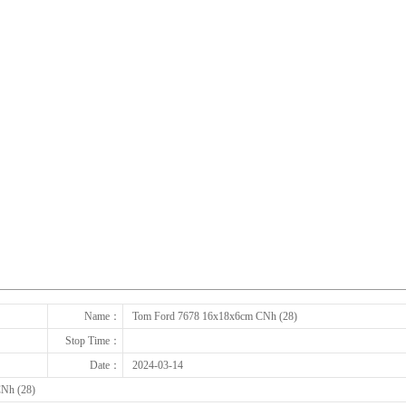
下一张
Name：
Tom Ford 7678 16x18x6cm CNh (28)
Stop Time：
Date：
2024-03-14
Nh (28)