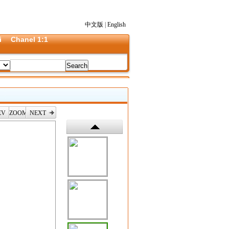
中文版
|
English
i
Chanel 1:1
EV
ZOOM
NEXT