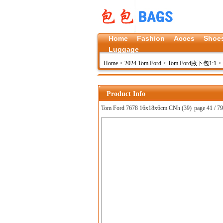
Home
Fashion
Acces
Shoe
Luggage
Home
>
2024 Tom Ford
>
Tom Ford腋下包1:1
>
Product Info
Tom Ford 7678 16x18x6cm CNh (39)
page 41 / 79