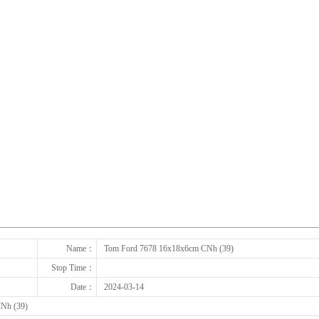
下一张
Name：
Tom Ford 7678 16x18x6cm CNh (39)
Stop Time：
Date：
2024-03-14
Nh (39)