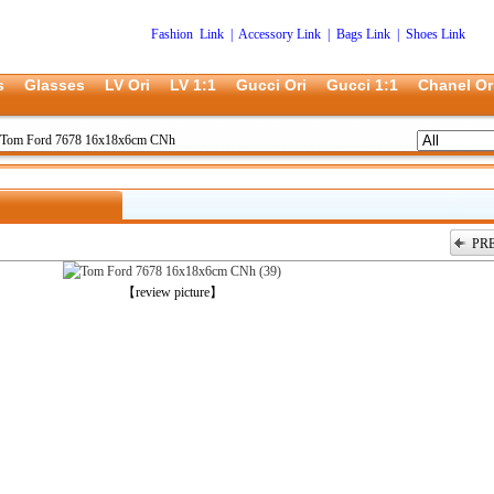
Fashion Link
|
Accessory Link
|
Bags Link
|
Shoes Link
s
Glasses
LV Ori
LV 1:1
Gucci Ori
Gucci 1:1
Chanel Or
Tom Ford 7678 16x18x6cm CNh
PR
上一张
【review picture】