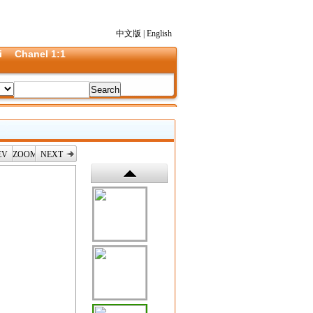
中文版
|
English
i
Chanel 1:1
EV
ZOOM
NEXT