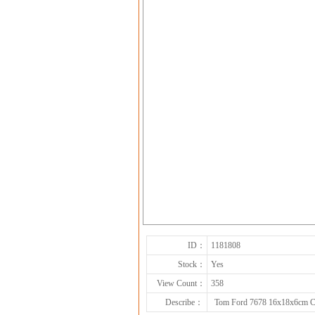
ID：
1181808
Stock：
Yes
View Count：
358
Describe：
Tom Ford 7678 16x18x6cm C