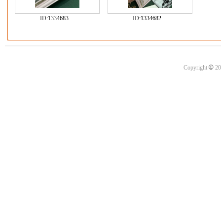
ID:
1334683
ID:
1334682
©
Copyright
20