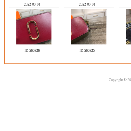
2022-03-01
2022-03-01
ID:
560826
ID:
560825
©
Copyright
20