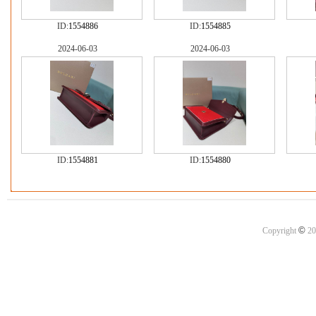
ID:
1554886
ID:
1554885
2024-06-03
2024-06-03
ID:
1554881
ID:
1554880
©
Copyright
20