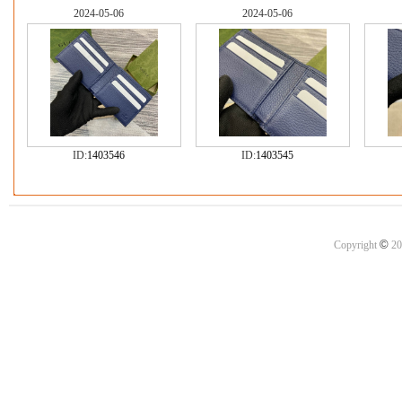
2024-05-06
2024-05-06
ID:
1403546
ID:
1403545
©
Copyright
20