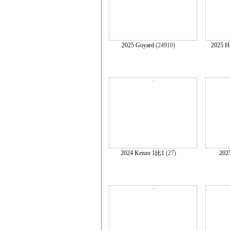
2025 Goyard
(24910)
2025 
2024 Kenzo 1比1
(27)
202