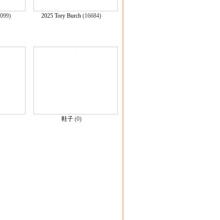
1099)
2025 Tory Burch
(16684)
鞋子
(0)