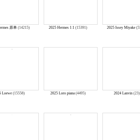
Hermes 原单
(14215)
2025 Hermes 1:1
(15391)
2025 Issey Miyake
(5
5 Loewe
(15558)
2025 Loro piana
(4495)
2024 Lanvin
(23