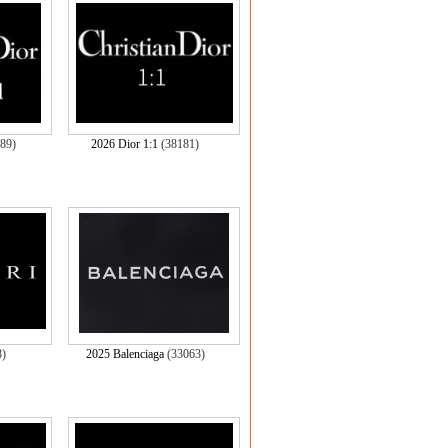
089)
2026 Dior 1:1
(38181)
8)
2025 Balenciaga
(33063)