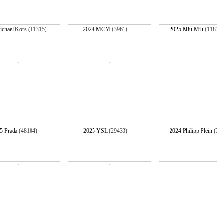
ichael Kors
(11315)
2024 MCM
(3961)
2025 Miu Miu
(118
5 Prada
(48104)
2025 YSL
(29433)
2024 Philipp Plein
(