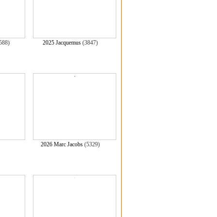
588)
2025 Jacquemus
(3847)
)
2026 Marc Jacobs
(5329)