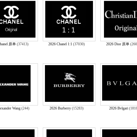
Chanel 原单
(37413)
2026 Chanel 1:1
(37030)
2026 Dior 原单
(26
lexander Wang
(244)
2026 Burberry
(15283)
2026 Bvlgari
(181