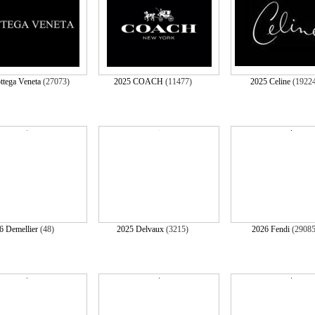
ttega Veneta
(27073)
2025 COACH
(11477)
2025 Celine
(1922
6 Demellier
(48)
2025 Delvaux
(3215)
2026 Fendi
(2908