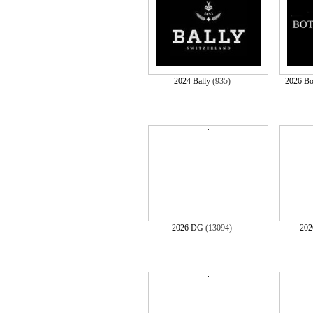
2024 Bally
(935)
2026 Bo
2026 DG
(13094)
202