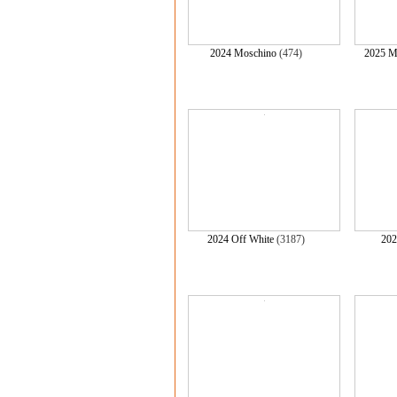
2024 Moschino
(474)
2025 M
2024 Off White
(3187)
202