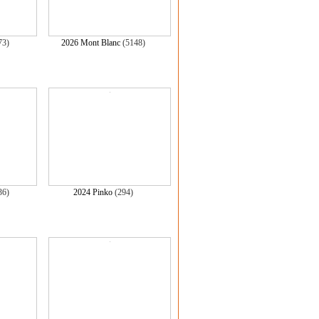
73)
2026 Mont Blanc
(5148)
36)
2024 Pinko
(294)