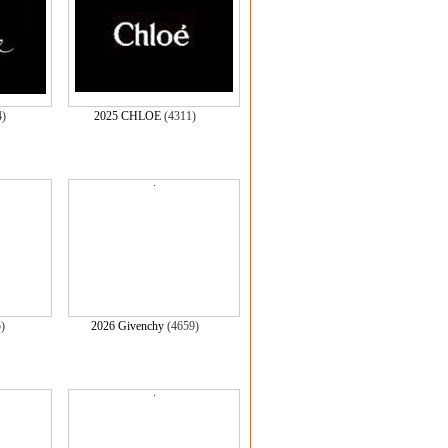
4)
2025 CHLOE
(4311)
5)
2026 Givenchy
(4659)