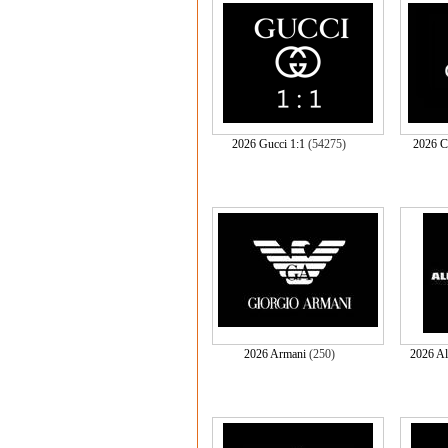
2026 Gucci 1:1
(54275)
2026 
2026 Armani
(250)
2026 A