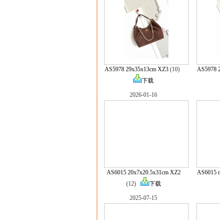
AS5978 29x35x13cm XZ3
(10)
AS5978 
下载
2026-01-16
AS6015 20x7x20.5x31cm XZ2
AS6015 m
(12)
下载
2025-07-15