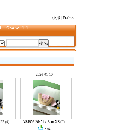
中文版
|
English
i
Chanel 1:1
2026-01-16
XZ2
(9)
AS5952 26x54x18cm XZ
(9)
下载