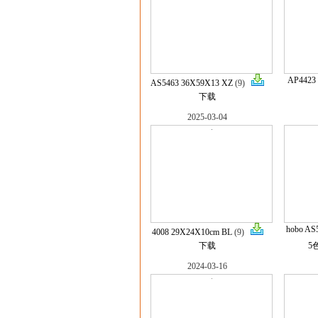
AP4423
AS5463 36X59X13 XZ
(9)
下载
2025-03-04
hobo AS
4008 29X24X10cm BL
(9)
下载
5
2024-03-16