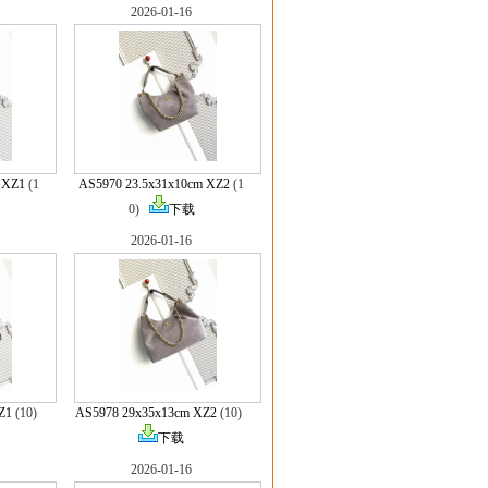
2026-01-16
 XZ1
(1
AS5970 23.5x31x10cm XZ2
(1
0)
下载
2026-01-16
Z1
(10)
AS5978 29x35x13cm XZ2
(10)
下载
2026-01-16