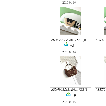
2026-01-16
AS5952 26x54x18cm XZ1
(9)
AS5952 
下载
2026-01-16
AS5970 23.5x31x10cm XZ3
(1
AS5970 
0)
下载
2026-01-16