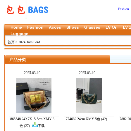
Fashion 
Home
Fashion
Acces
Shoes
Glasses
LV Ori
LV 1
Luggage
首页
>
2024 Tom Ford
产品分类
2025-03-10
2025-03-10
865548 24X7X15.5cm XMY 3
774682 24cm XMY 5色
(42)
7882 
色
(27)
下载