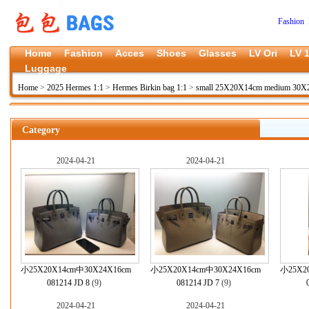
Fashion 
Home
Fashion
Acces
Shoes
Glasses
LV Ori
LV 1
Luggage
Home
>
2025 Hermes 1:1
>
Hermes Birkin bag 1:1
>
small 25X20X14cm medium 30X2
Category
2024-04-21
2024-04-21
小25X20X14cm中30X24X16cm
小25X20X14cm中30X24X16cm
小25X2
081214 JD 8
(9)
081214 JD 7
(9)
2024-04-21
2024-04-21