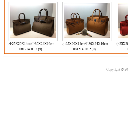
小25X20X14cm中30X24X16cm
小25X20X14cm中30X24X16cm
小25X2
081214 JD 3
(9)
081214 JD 2
(9)
©
Copyright
20