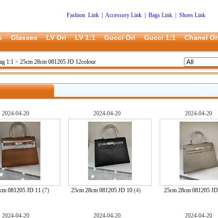
Fashion Link
|
Accessory Link
|
Bags Link
|
Shoes Link
s
Glasses
LV Ori
LV 1:1
Gucci Ori
Gucci 1:1
Chanel Or
ag 1:1
>
25cm 28cm 081205 JD 12colour
2024-04-20
2024-04-20
2024-04-20
cm 081205 JD 11
(7)
25cm 28cm 081205 JD 10
(4)
25cm 28cm 081205 JD
2024-04-20
2024-04-20
2024-04-20