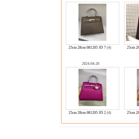
25cm 28cm 081205 JD 7
(4)
25cm 2
2024-04-20
25cm 28cm 081205 JD 2
(4)
25cm 2