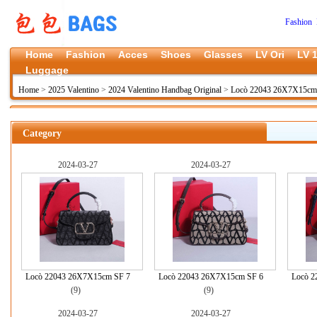
Fashion 
Home
Fashion
Acces
Shoes
Glasses
LV Ori
LV 1
Luggage
Home
>
2025 Valentino
>
2024 Valentino Handbag Original
>
Locò 22043 26X7X15cm 
Category
2024-03-27
2024-03-27
Locò 22043 26X7X15cm SF 7
Locò 22043 26X7X15cm SF 6
Locò 2
(9)
(9)
2024-03-27
2024-03-27