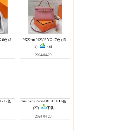
G 6色
(5
19X22cm 042302 YG 17色
(15
3)
下载
2024-04-20
 YG 17色
mini Kelly 22cm 081311 JD 6色
(27)
下载
2024-04-20