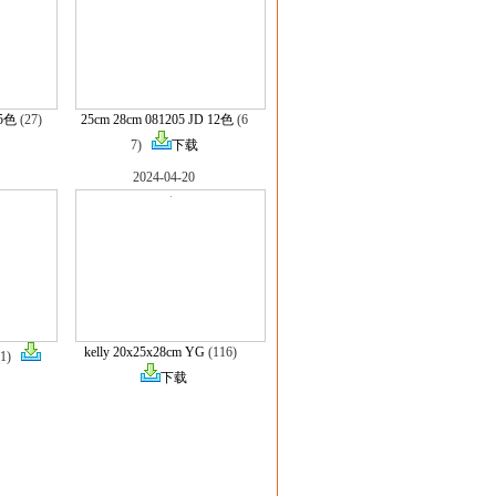
 5色
(27)
25cm 28cm 081205 JD 12色
(6
7)
下载
2024-04-20
kelly 20x25x28cm YG
(116)
71)
下载