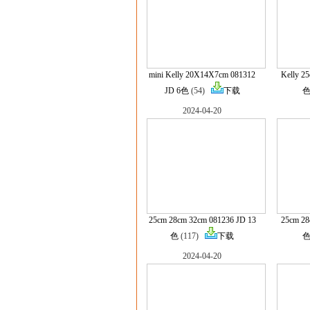
mini Kelly 20X14X7cm 081312
Kelly 2
JD 6色
(54)
下载
2024-04-20
25cm 28cm 32cm 081236 JD 13
25cm 28
色
(117)
下载
2024-04-20