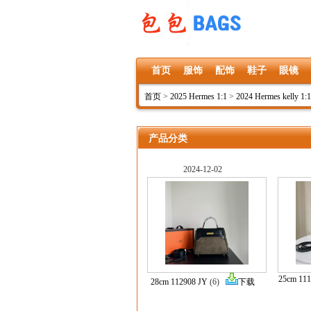
首页
服饰
配饰
鞋子
眼镜
首页
>
2025 Hermes 1:1
>
2024 Hermes kelly 1:1
产品分类
2024-12-02
25cm 11
28cm 112908 JY
(6)
下载