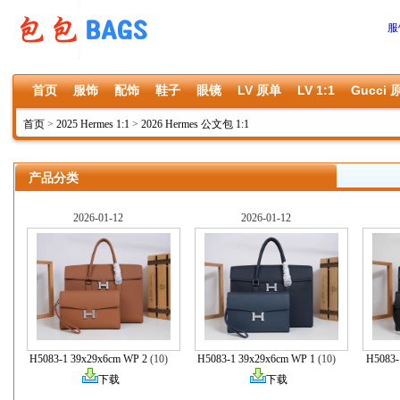
服
首页
服饰
配饰
鞋子
眼镜
LV 原单
LV 1:1
Gucci 
首页
>
2025 Hermes 1:1
>
2026 Hermes 公文包 1:1
产品分类
2026-01-12
2026-01-12
H5083-1 39x29x6cm WP 2
(10)
H5083-1 39x29x6cm WP 1
(10)
H5083-
下载
下载