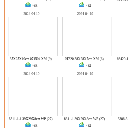
2336 3
下载
下载
2024-04-19
2024-04-19
35X25X10cm 071504 XM
(9)
0T320 38X28X7cm XM
(8)
66429-
下载
下载
2024-04-19
2024-04-19
8311-1-1 39X29X8cm WP
(27)
8311-1 39X29X8cm WP
(27)
8306-
下载
下载