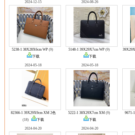
2024-12-15
2024-08-26
5238-1 38X28X6cm WP
(9)
5148-1 39X29X7cm WP
(9)
39X29X
下载
下载
2024-05-18
2024-05-18
82366-1 39X29X9cm XM 2色
5222-1 38X29X7cm XM
(9)
9671-
(18)
下载
下载
2024-04-20
2024-04-20