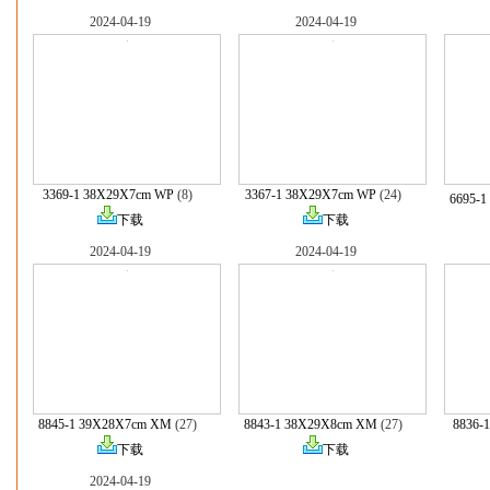
2024-04-19
2024-04-19
3369-1 38X29X7cm WP
(8)
3367-1 38X29X7cm WP
(24)
6695-1
下载
下载
2024-04-19
2024-04-19
8845-1 39X28X7cm XM
(27)
8843-1 38X29X8cm XM
(27)
8836-
下载
下载
2024-04-19