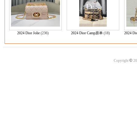
2024 Dior Jolie
(236)
2024 Dior Camp原单
(18)
2024 D
©
Copyright
20