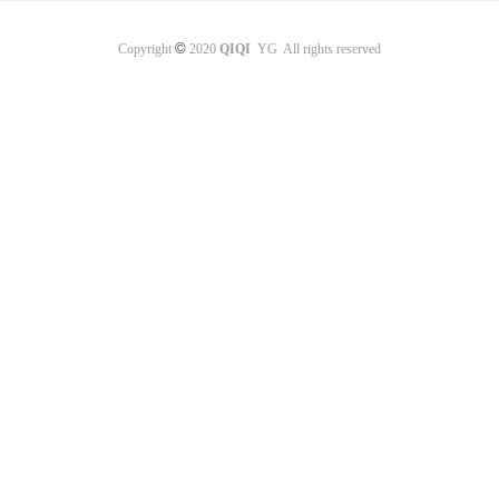
©
Copyright
2020
QIQI
YG All rights reserved